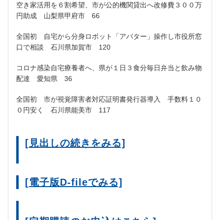
空き家活用を６割希望、市が公的機関貸出へ改修費３００万
円助成 山梨県甲府市 66
全国初 自宅から分身ロボット「アバター」操作し市役所窓
口で相談 石川県加賀市 120
コロナ感染自宅療養者へ、県が１日３食分毎日弁当と飲み物
配達 愛知県 36
全国初 市が視覚障害者対応証明書発行器導入 手数料１０
０円安く 石川県能美市 117
[見出しの続きをみる]
[電子版D-fileでみる]