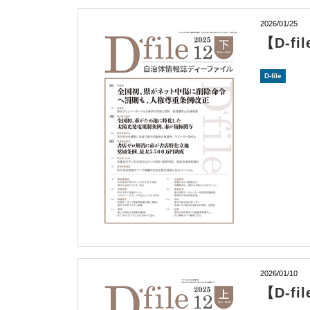
2026/01/25
【D-f
D-file
2026/01/10
【D-f