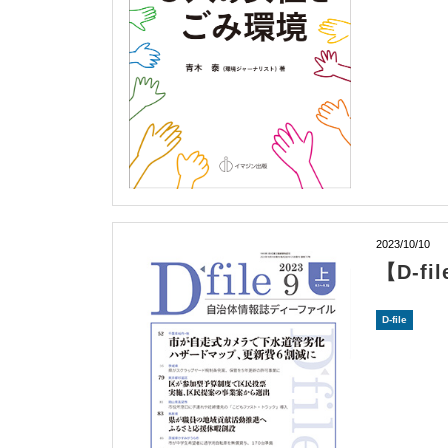
2023/10/10
【D-f
D-file