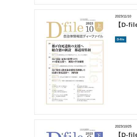
2023/11/10
【D-f
D-file
2023/10/25
【D-f