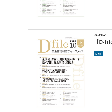
2023/11/25
【D-f
D-file