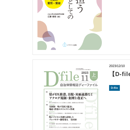
2023/12/10
【D-f
D-file